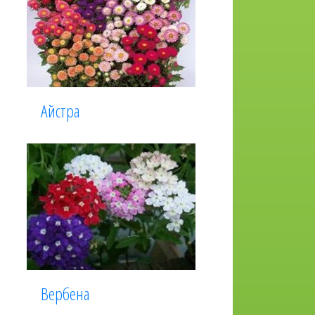
Айстра
Вербена