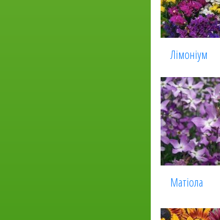
Лімоніум
Матіола