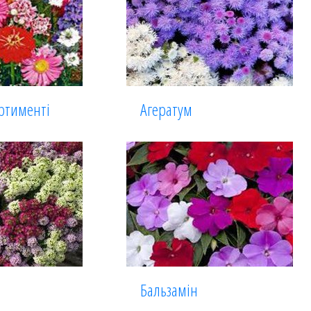
ортименті
Агератум
Бальзамін