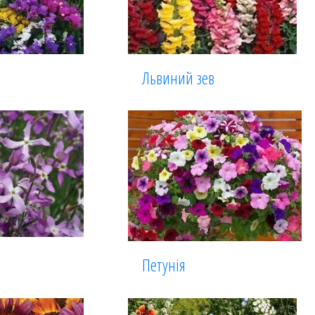
Львиний зев
Петунія