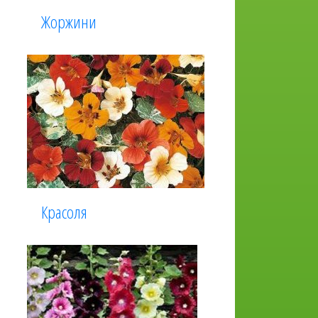
Жоржини
Красоля