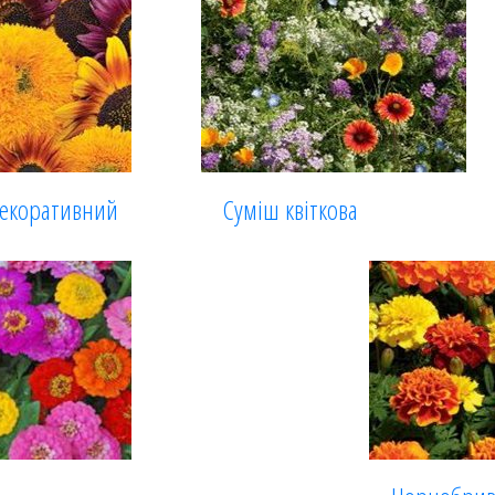
екоративний
Суміш квіткова