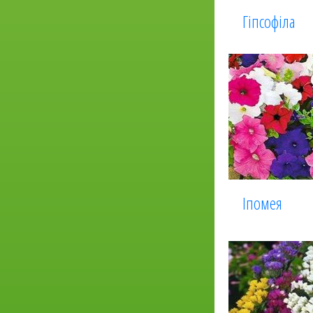
Гіпсофіла
Іпомея