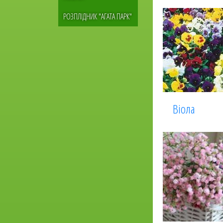
РОЗПЛІДНИК "АГАТА ПАРК"
Віола