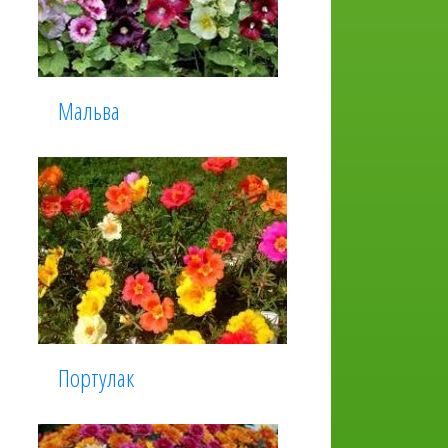
Мальва
Портулак