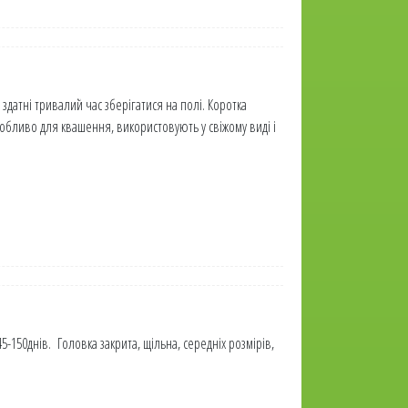
 здатні тривалий час зберігатися на полі. Коротка
собливо для квашення, використовують у свіжому виді і
-150днів. Головка закрита, щільна, середніх розмірів,