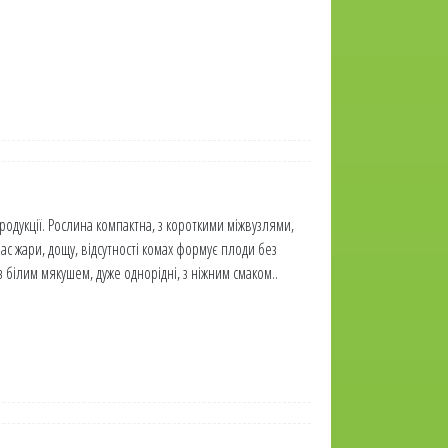
одукції. Рослина компактна, з короткими міжвузлями,
ас жари, дощу, відсутності комах формує плоди без
 білим мякушем, дуже однорідні, з ніжним смаком..