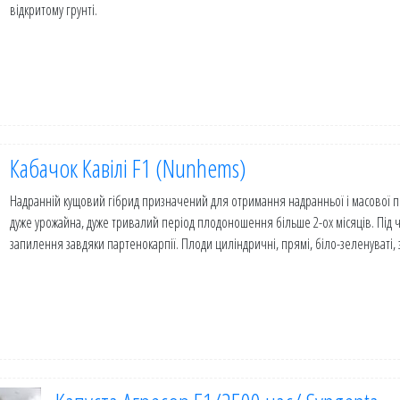
відкритому грунті.
Кабачок Кавілі F1 (Nunhems)
Надранній кущовий гібрид призначений для отримання надранньої і масової пр
дуже урожайна, дуже тривалий період плодоношення більше 2-ох місяців. Під ч
запилення завдяки партенокарпії. Плоди циліндричні, прямі, біло-зеленуваті, з