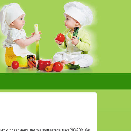
нькою поверхнею, легко виривається, маса 200-250г, без