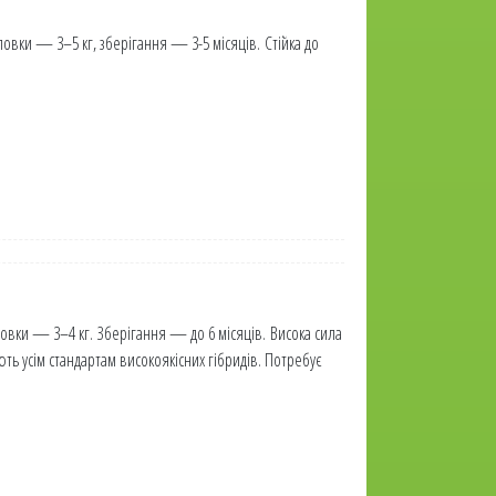
овки — 3–5 кг, зберігання — 3-5 місяців. Стійка до
овки — 3–4 кг. Зберігання — до 6 місяців. Висока сила
ють усім стандартам високоякісних гібридів. Потребує