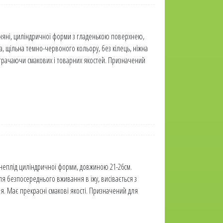
няні, циліндричної форми з гладенькою поверхнею,
а, щільна темно-червоного кольору, без кілець, ніжна
не втрачаючи смакових і товарних якостей. Призначений
ренеплід циліндричної форми, довжиною 21-26см.
ля безпосереднього вживання в їжу, висівається з
ня. Має прекрасні смакові якості. Призначений для