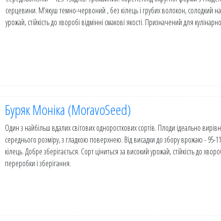
серцевини. М’якуш темно-червоний , без кілець і грубих волокон, солодкий на 
урожай, стійкість до хворобі відмінні смакові якості. Призначений для кулінарно
Буряк Моніка (MoravoSeed)
Один з найбільш вдалих світових одноросткових сортів. Плоди ідеально вирівн
середнього розміру, з гладкою поверхнею. Від висадки до збору врожаю - 95-
кілець. Добре зберігається. Сорт ціниться за високий урожай, стійкість до хворо
переробки і зберігання.