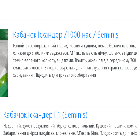
Кабачок Іскандер /1000 нас / Seminis
Ранній високоврожайний гібрид. Рослина кущова, немає безлічі плетінь,
ближче до стеблинки звужується. М`якоть мають ніжну, щільну, з підвище
темно-зеленого кольору, з цятками. Важить кожен плід в середньому 700
смакових якостей. Використовуються для приготування страв і консерву
харчування. Підходить для тривалого зберігання
Кабачок Іскандер F1 (Seminis)
Надранній, дуже продуктивний гібрид, самозапильний. Кущовий. Рослина компа
Забарвлення шкірки плодів світло-зелене. М’якоть біла. Плодоносить до пізні