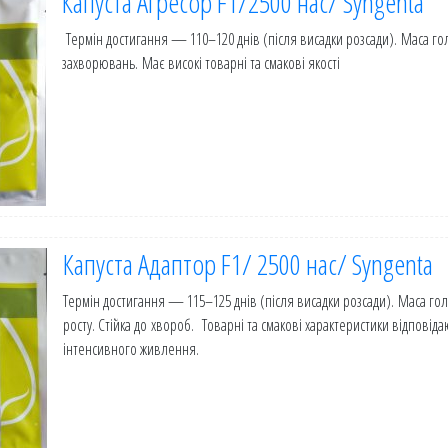
Капуста Агресор F1/2500 нас/ Syngenta
Термін достигання — 110–120 днів (після висадки розсади). Маса гол
захворювань. Має високі товарні та смакові якості
Капуста Адаптор F1/ 2500 нас/ Syngenta
Термін достигання — 115–125 днів (після висадки розсади). Маса гол
росту. Стійка до хвороб. Товарні та смакові характеристики відповіда
інтенсивного живлення.