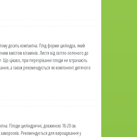
 тому досить компактна. Плід форми циліндра, який
ним вмістом вітамінів. Листя від світло-зеленого до
 г. Що цікаво, при перезріванні плоди не втрачають
вання, а також рекомендується як компонент дитячого
ктна. Плоди циліндричні, довжиною 18-20 см.
х заморозків. Рекомендується для вирощування у