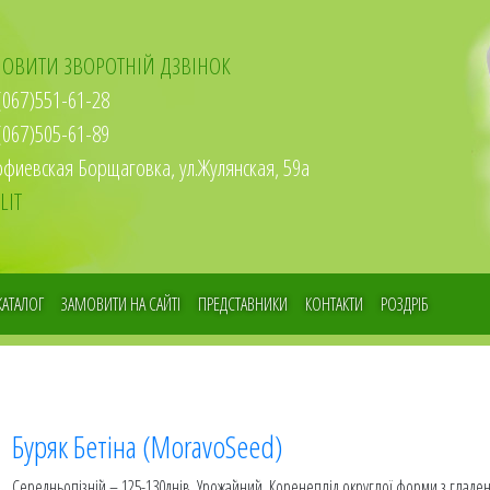
ОВИТИ ЗВОРОТНІЙ ДЗВІНОК
067)551-61-28
067)505-61-89
офиевская Борщаговка, ул.Жулянская, 59а
LIT
КАТАЛОГ
ЗАМОВИТИ НА САЙТІ
ПРЕДСТАВНИКИ
КОНТАКТИ
РОЗДРІБ
Буряк Бетіна (MoravoSeed)
Середньопізній – 125-130днів. Урожайний. Коренеплід округлої форми з гладе