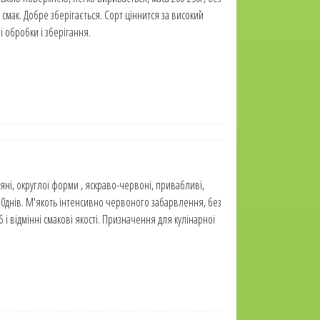
смак. Добре зберігається. Сорт ціннится за високий
ї обробки і зберігання.
яні, округлої форми , яскраво-червоні, привабливі,
110днів. М'якоть інтенсивно червоного забарвлення, без
б і відмінні смакові якості. Призначення для кулінарної