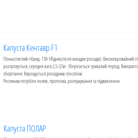
Капуста Кентавр F1
Пізньостиглий гібрид -130-145днів(після висадки розсади). Високоврожайний гі
розтріскується, середня вага 2,5-3,5кг. Зберігається тривалий період. Використ
зберігання. Вирощується розсадним способом.
Рослинам потрібен полив, прополка, розпушування та підживлення.
Капуста ПОЛАР