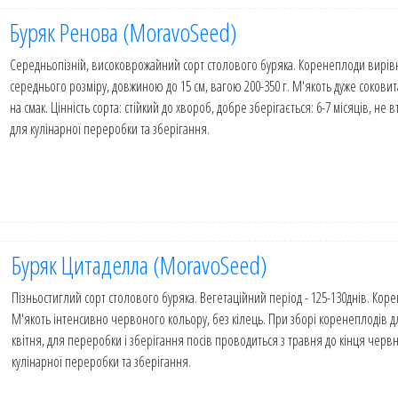
Буряк Ренова (MoravoSeed)
Середньопізній, високоврожайний сорт столового буряка. Коренеплоди вирів
середнього розміру, довжиною до 15 см, вагою 200-350 г. М'якоть дуже соковит
на смак. Цінність сорта: стійкий до хвороб, добре зберігається: 6-7 місяців, 
для кулінарної переробки та зберігання.
Буряк Цитаделла (MoravoSeed)
Пізньостиглий сорт столового буряка. Вегетаційний період - 125-130днів. Ко
М'якоть інтенсивно червоного кольору, без кілець. При зборі коренеплодів д
квітня, для переробки і зберігання посів проводиться з травня до кінця черв
кулінарної переробки та зберігання.