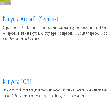
Капуста Атрія F1(Seminis)
Середньопізній – 120 днів після посадки. Головка округло-плоска, масою 4-8 кг,
кочерижка, відмінна внутрішня структура. Прекрасний вибір для переробки, о
для зберігання до 6 місяців.
Капуста ГОЛТ
Пізньостиглий сорт для довготермінового зберігання. Вегетаційний період -145
вагою 2-3кг. Форма головок округла, стійка до розтріскування.