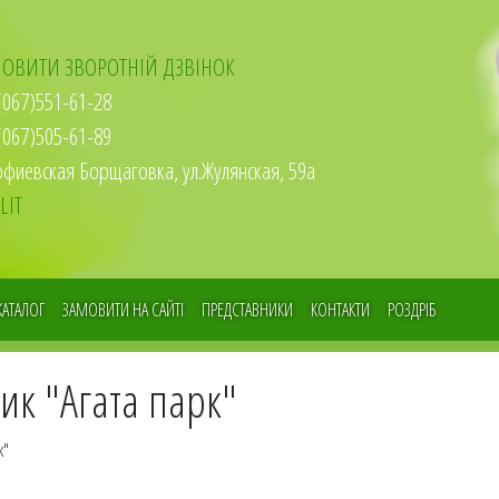
ОВИТИ ЗВОРОТНІЙ ДЗВІНОК
067)551-61-28
067)505-61-89
офиевская Борщаговка, ул.Жулянская, 59а
LIT
КАТАЛОГ
ЗАМОВИТИ НА САЙТІ
ПРЕДСТАВНИКИ
КОНТАКТИ
РОЗДРІБ
ик "Агата парк"
к"