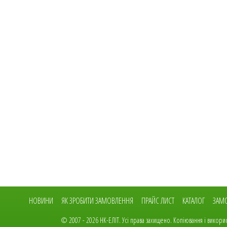
Основна
НОВИНИ
ЯК ЗРОБИТИ ЗАМОВЛЕННЯ
ПРАЙС ЛИСТ
КАТАЛОГ
ЗАМО
навіґація
© 2007 - 2026 НК-ЕЛІТ. Усі права захищено. Копіювання і використ