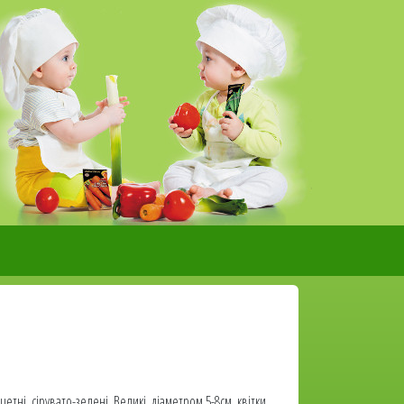
тні, сірувато-зелені. Великі, діаметром 5-8см, квітки