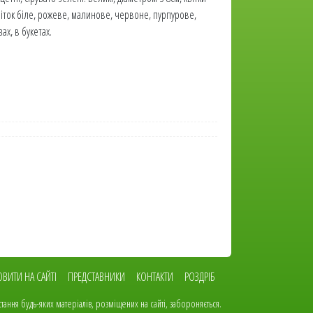
 квіток біле, рожеве, малинове, червоне, пурпурове,
ах, в букетах.
ВИТИ НА САЙТІ
ПРЕДСТАВНИКИ
КОНТАКТИ
РОЗДРІБ
ання будь-яких матеріалів, розміщених на сайті, забороняється.