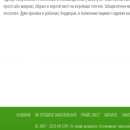
прості або махрові, зібрані в короткі кисті на верхівках гілочок. Забарвлення
лососеве. Дуже красива в рабатках, бордюрах, в балконних ящиках і садових ваз
Основна
НОВИНИ
ЯК ЗРОБИТИ ЗАМОВЛЕННЯ
ПРАЙС ЛИСТ
КАТАЛОГ
ЗАМО
навіґація
© 2007 - 2026 НК-ЕЛІТ. Усі права захищено. Копіювання і використ