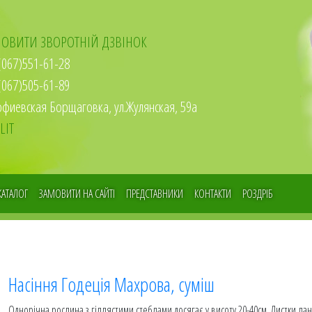
ОВИТИ ЗВОРОТНІЙ ДЗВІНОК
067)551-61-28
067)505-61-89
офиевская Борщаговка, ул.Жулянская, 59а
LIT
КАТАЛОГ
ЗАМОВИТИ НА САЙТІ
ПРЕДСТАВНИКИ
КОНТАКТИ
РОЗДРІБ
Насіння Годеція Махрова, суміш
Однорічна рослина з гіллястими стеблами досягає у висоту 20-40см. Листки ланце