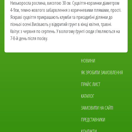
Низькоросла рослина, висотою 30 см. Суцвіття-корзинки діаметром
4-9см, темно-жовтого забарвлення з коричневими плямами, прості.
Яскраві суцвіття прикрашають клумби та присадибні ділянки до
пізньої осені.Висівають у відкритий грунт в кінці квітня, травні.
Квітує з червня по серпень. У вологому ґрунті сходи з’являються на
7-8-й день після посіву.
Основна
НОВИНИ
навіґація
ЯК ЗРОБИТИ ЗАМОВЛЕННЯ
ПРАЙС ЛИСТ
КАТАЛОГ
ЗАМОВИТИ НА САЙТІ
ПРЕДСТАВНИКИ
КОНТАКТИ