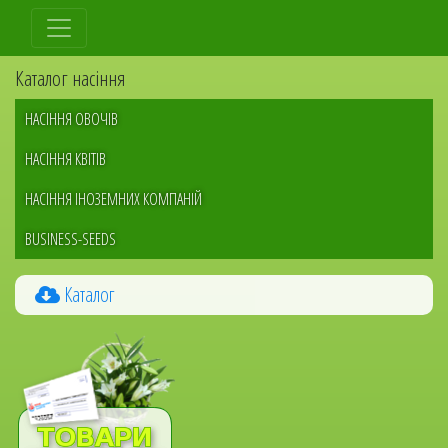
Перейти
до
основного
Каталог насіння
вмісту
НАСІННЯ ОВОЧІВ
НАСІННЯ КВІТІВ
НАСІННЯ ІНОЗЕМНИХ КОМПАНІЙ
BUSINESS-SEEDS
Каталог