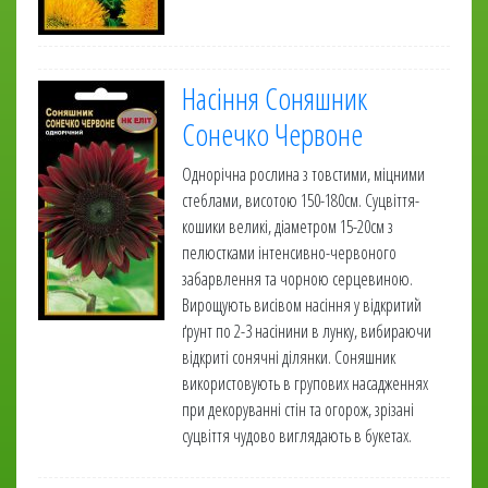
Насіння Соняшник
Сонечко Червоне
Однорічна рослина з товстими, міцними
стеблами, висотою 150-180см. Суцвіття-
кошики великі, діаметром 15-20см з
пелюстками інтенсивно-червоного
забарвлення та чорною серцевиною.
Вирощують висівом насіння у відкритий
ґрунт по 2-3 насінини в лунку, вибираючи
відкриті сонячні ділянки. Соняшник
використовують в групових насадженнях
при декоруванні стін та огорож, зрізані
суцвіття чудово виглядають в букетах.