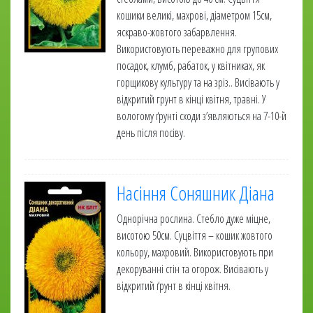
кошики великі, махрові, діаметром 15см,
яскраво-жовтого забарвлення.
Використовують переважно для групових
посадок, клумб, рабаток, у квітниках, як
горщикову культуру та на зріз.. Висівають у
відкритий грунт в кінці квітня, травні. У
вологому ґрунті сходи з’являються на 7-10-й
день після посіву.
Насіння Соняшник Діана
Однорічна рослина. Стебло дуже міцне,
висотою 50см. Суцвіття – кошик жовтого
кольору, махровий. Використовують при
декоруванні стін та огорож. Висівають у
відкритий ґрунт в кінці квітня.