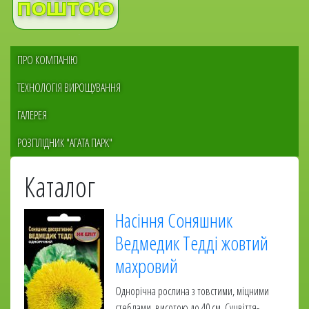
Меню
ПРО КОМПАНІЮ
сайдбара
ТЕХНОЛОГІЯ ВИРОЩУВАННЯ
ГАЛЕРЕЯ
РОЗПЛІДНИК "АГАТА ПАРК"
Каталог
Насіння Соняшник
Ведмедик Тедді жовтий
махровий
Однорічна рослина з товстими, міцними
стеблами, висотою до 40 см. Суцвіття-