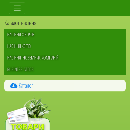
Перейти
до
основного
Каталог насіння
вмісту
НАСІННЯ ОВОЧІВ
НАСІННЯ КВІТІВ
НАСІННЯ ІНОЗЕМНИХ КОМПАНІЙ
BUSINESS-SEEDS
Каталог