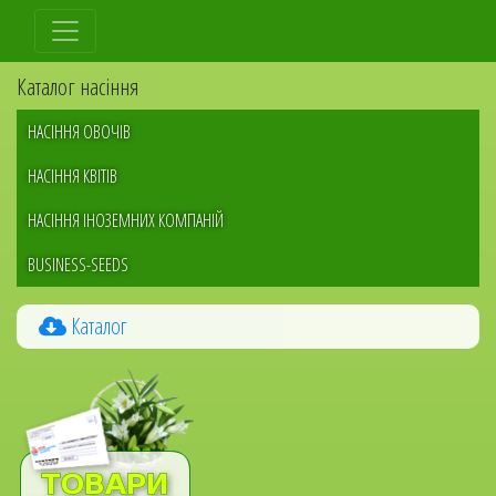
Перейти
до
основного
Каталог насіння
вмісту
НАСІННЯ ОВОЧІВ
НАСІННЯ КВІТІВ
НАСІННЯ ІНОЗЕМНИХ КОМПАНІЙ
BUSINESS-SEEDS
Каталог