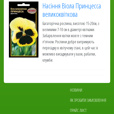
Насіння Віола Принцесса
великоквіткова
Багаторічна рослина, висотою 15-20см, з
великими 7-10 см в діаметрі квітками.
Забарвлення квітки жовте з темним
п'ятном. Рослини добре витримують
пересадку в квітучому стані, в цей час їх
можливо висаджувати у вази, рабатки,
клумби.
Основна
НОВИНИ
навіґація
ЯК ЗРОБИТИ ЗАМОВЛЕННЯ
ПРАЙС ЛИСТ