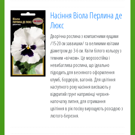
Насіння Віола Перлина де
Люкс
Дворічна рослина з компактними кущами
/15-20 см заввишки/ та великими квітами
діаметром до 3-6 см. Квіти білого кольору з
темним «вічком». Це морозостійка і
невибаглива рослина, що ідеально
підходить для весняного оформлення
клумб, бордюрів, вагонів. Для цвітіння
наступного року насіння висівають у
відкритий грунт наприкінці червня-
напочатку липня, для отримання
цвітіння в рік посіву вирощують розсадою з
лютого-березня.