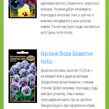
відтінками жовтого, блакитного, червоного
кольорів. Рослини добре витримують
пересадку в квітучому стані, в цей час їх
можливо висаджувати у вази, рабатки,
клумби. У вологому ґрунті сходи зявляються
на 8-9 день після посіву.
Насіння Віола Блакитне
Небо
Дворічна рослина, висотою 15-20 см, з
великими 6-8см в діаметрі квітками.
Забарвлення квітки блакитне з темним
п'ятном. Добре витримує пересадку у будь
якій фазі розвитку, тому її можна
пересаджувати навіть під час цвітіння.
Використовують при оформленні клумб,