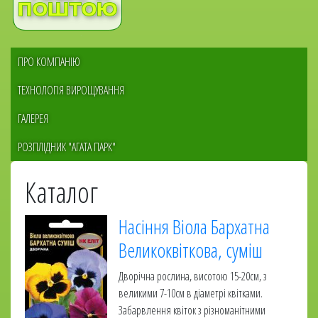
Меню
ПРО КОМПАНІЮ
сайдбара
ТЕХНОЛОГІЯ ВИРОЩУВАННЯ
ГАЛЕРЕЯ
РОЗПЛІДНИК "АГАТА ПАРК"
Каталог
Насіння Віола Бархатна
Великоквіткова, суміш
Дворічна рослина, висотою 15-20см, з
великими 7-10см в діаметрі квітками.
Забарвлення квіток з різноманітними