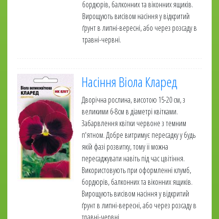
бордюрів, балконних та віконних ящиків.
Вирощують висівом насіння у відкритий
ґрунт в липні-вересні, або через розсаду в
травні-червні.
Насіння Віола Кларед
Дворічна рослина, висотою 15-20 см, з
великими 6-8см в діаметрі квітками.
Забарвлення квітки червоне з темним
п'ятном. Добре витримує пересадку у будь
якій фазі розвитку, тому її можна
пересаджувати навіть під час цвітіння.
Використовують при оформленні клумб,
бордюрів, балконних та віконних ящиків.
Вирощують висівом насіння у відкритий
ґрунт в липні-вересні, або через розсаду в
травні-червні.