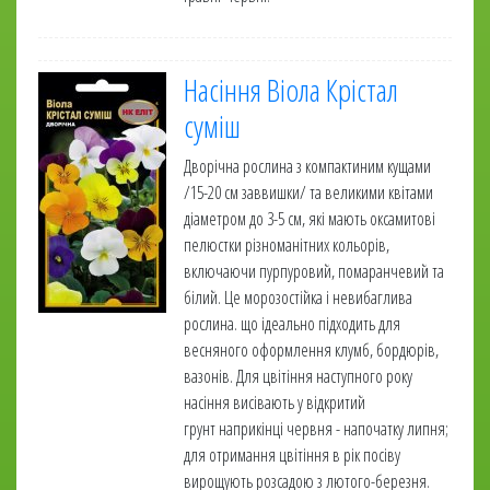
Насіння Віола Крістал
суміш
Дворічна рослина з компактиним кущами
/15-20 см заввишки/ та великими квітами
діаметром до 3-5 см, які мають оксамитові
пелюстки різноманітних кольорів,
включаючи пурпуровий, помаранчевий та
білий. Це морозостійка і невибаглива
рослина. що ідеально підходить для
весняного оформлення клумб, бордюрів,
вазонів. Для цвітіння наступного року
насіння висівають у відкритий
грунт наприкінці червня - напочатку липня;
для отримання цвітіння в рік посіву
вирощують розсадою з лютого-березня.