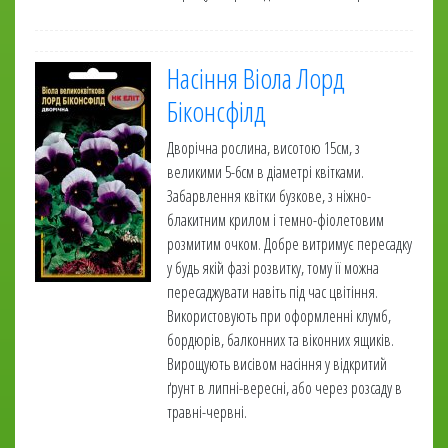
Насіння Віола Лорд
Біконсфілд
Дворічна рослина, висотою 15см, з
великими 5-6см в діаметрі квітками.
Забарвлення квітки бузкове, з ніжно-
блакитним крилом і темно-фіолетовим
розмитим очком. Добре витримує пересадку
у будь якій фазі розвитку, тому її можна
пересаджувати навіть під час цвітіння.
Використовують при оформленні клумб,
бордюрів, балконних та віконних ящиків.
Вирощують висівом насіння у відкритий
ґрунт в липні-вересні, або через розсаду в
травні-червні.