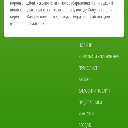
воронкоподібні, яскраво-блакитного забарвлення. Квіти відкриті
цілий день, закриваються тільки в погану погоду. Квітує з червня по
вересень. Використовується для клумб, бордюрів, рабаток, для
озеленення балконів.
Основна
НОВИНИ
навіґація
ЯК ЗРОБИТИ ЗАМОВЛЕННЯ
ПРАЙС ЛИСТ
КАТАЛОГ
ЗАМОВИТИ НА САЙТІ
ПРЕДСТАВНИКИ
КОНТАКТИ
РОЗДРІБ